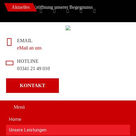
mber 2022 ++ Eröffnung unserer Begegnunsstätte ++
Aktuelles
EMAIL
eMail an uns
HOTLINE
03341 21 49 010
KONTAKT
Menü
Home
Unsere Leistungen