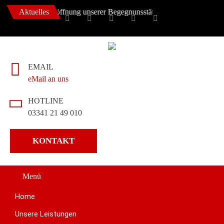
ber 2022 ++ Eröffnung unserer Begegnunsstätte ++
Aktuelles
EMAIL
eMail an uns
HOTLINE
03341 21 49 010
KONTAKT
Menü
Home
Unsere Leistungen