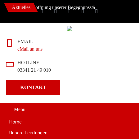
ber 2022 ++ Eröffnung unserer Begegnunsstätte ++
Aktuelles
EMAIL
eMail an uns
HOTLINE
03341 21 49 010
KONTAKT
Menü
Home
Unsere Leistungen