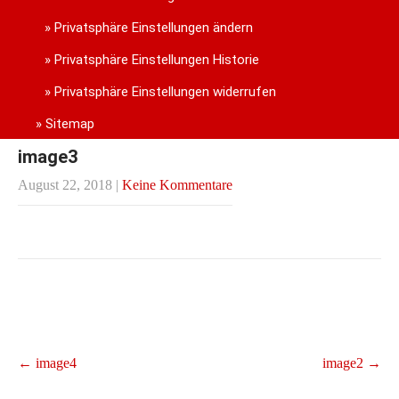
Privatsphäre Einstellungen ändern
Privatsphäre Einstellungen Historie
Privatsphäre Einstellungen widerrufen
Sitemap
image3
August 22, 2018
|
Keine Kommentare
Post
←
image4
image2
→
navigation